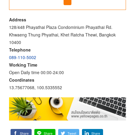
Address
128/448 Phayathai Plaza Condominium Phayathai Rd.
Khwaeng Thung Phyathai, Khet Ratcha Thewi, Bangkok
10400
Telephone
089-110-5002
Working Time
Open Daily time 00:00-24:00
Coordinates
13.75677068, 100.5335552
Share
Share
Tweet
Share