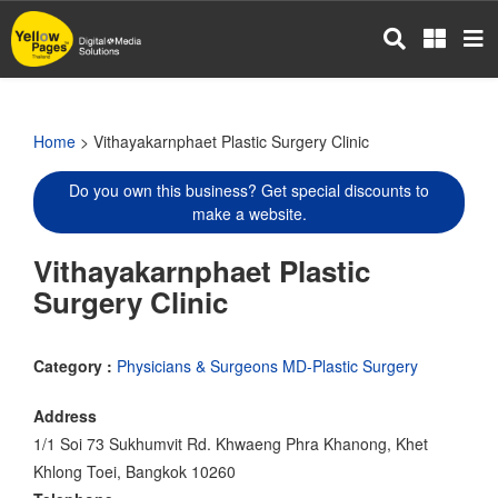
Skip
to
main
content
Home
> Vithayakarnphaet Plastic Surgery Clinic
Do you own this business? Get special discounts to
make a website.
Vithayakarnphaet Plastic
Surgery Clinic
Category :
Physicians & Surgeons MD-Plastic Surgery
Address
1/1 Soi 73 Sukhumvit Rd. Khwaeng Phra Khanong, Khet
Khlong Toei, Bangkok 10260