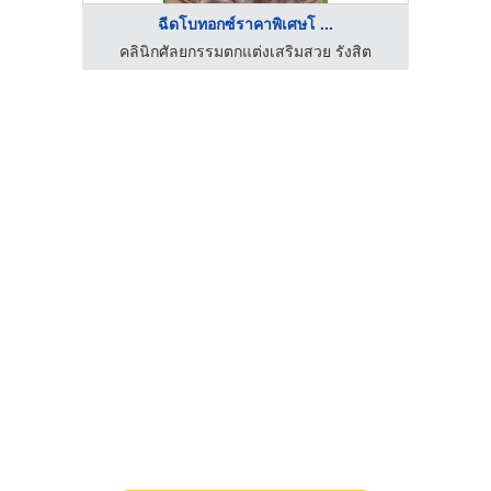
ฉีดโบทอกซ์ราคาพิเศษโ ...
งสิต
คลินิกศัลยกรรมตกแต่งเสริมสวย รังสิต
คลิ