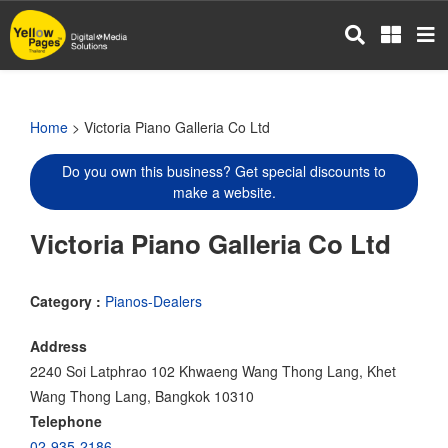
Skip
to
main
content
Home
> Victoria Piano Galleria Co Ltd
Do you own this business? Get special discounts to
make a website.
Victoria Piano Galleria Co Ltd
Category :
Pianos-Dealers
Address
2240 Soi Latphrao 102 Khwaeng Wang Thong Lang, Khet
Wang Thong Lang, Bangkok 10310
Telephone
02-935-2186