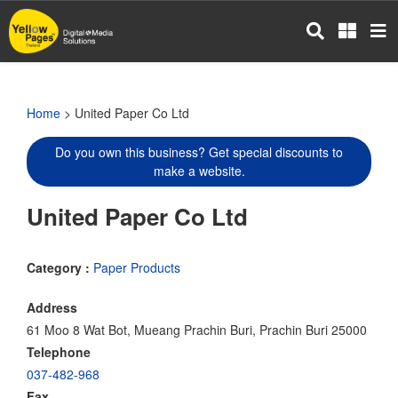
Skip
to
main
content
Home
> United Paper Co Ltd
Do you own this business? Get special discounts to
make a website.
United Paper Co Ltd
Category :
Paper Products
Address
61 Moo 8 Wat Bot, Mueang Prachin Buri, Prachin Buri 25000
Telephone
037-482-968
Fax