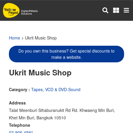
Skip
to
main
content
Home
> Ukrit Music Shop
Do you own this business? Get special discounts to
make a website.
Ukrit Music Shop
Category :
Tapes, VCD & DVD-Sound
Address
Talat Meenburi Sihaburanukit Rd Rd. Khwaeng Min Buri,
Khet Min Buri, Bangkok 10510
Telephone
02-906-4591