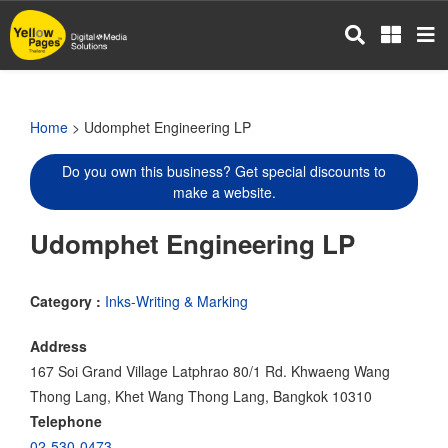
Skip
to
main
content
Home
> Udomphet Engineering LP
Do you own this business? Get special discounts to
make a website.
Udomphet Engineering LP
Category :
Inks-Writing & Marking
Address
167 Soi Grand Village Latphrao 80/1 Rd. Khwaeng Wang
Thong Lang, Khet Wang Thong Lang, Bangkok 10310
Telephone
02-530-0473