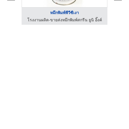
หมึกพิมพ์พีวีซีเงา
อิ๊งค์
โรงงานผลิต-ขายส่งหมึกพิมพ์สกรีน ยูนิ อิ๊งค์
โรงงา