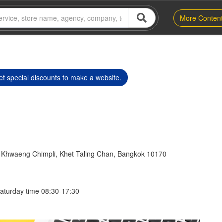
More Conten
t special discounts to make a website.
 Khwaeng Chimpli, Khet Taling Chan, Bangkok 10170
aturday time 08:30-17:30