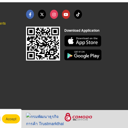
ants
Download Application
Accept
.