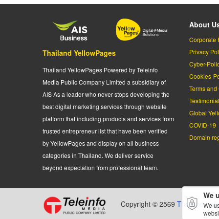
About U
Corporate 
Privacy Pol
Thailand YellowPages
Cyber-Poli
Thailand YellowPages Powered by Teleinfo
Cookies-Po
Media Public Company Limited a subsidiary of
Terms and 
AIS As a leader who never stops developing the
Testimonia
best digital marketing services through website
Global Yel
platform that including products and services from
COVID-19
trusted entrepreneur list that have been verified
Domain regi
by YellowPages and display on all business
categories in Thailand. We deliver service
beyond expectation from professional team.
We u
Copyright © 2569
Thailand Yel
We us
websi