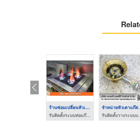
Relat
ร้านแก๊ส สมุทรปราการ
จำหน่ายเตาแก๊สรินไน ...
เดินท่อแก๊สในบ้าน
แก๊ส
เด่นชัยแก๊ส
รับติดตั้งระบบท่อแก๊ส ไทยเจริญทรัพย์วิชั่น