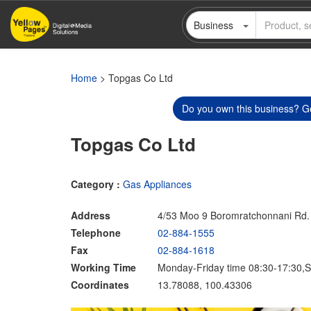
Skip
Business
to
main
content
Home
> Topgas Co Ltd
Do you own this business? Ge
Topgas Co Ltd
Category :
Gas Appliances
Address
4/53 Moo 9 Boromratchonnani Rd.
Telephone
02-884-1555
Fax
02-884-1618
Working Time
Monday-Friday time 08:30-17:30,S
Coordinates
13.78088, 100.43306