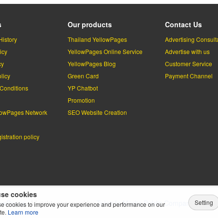
s
Our products
Contact Us
History
Thailand YellowPages
Advertising Consult
icy
YellowPages Online Service
Advertise with us
cy
YellowPages Blog
Customer Service
licy
Green Card
Payment Channel
Conditions
YP Chatbot
l
Promotion
lowPages Network
SEO Website Creation
stration policy
se cookies
Setting
lowPages.
All rights reserved by
Teleinfo Media Public Company Limited
e cookies to improve your experience and performance on our
te.
Learn more