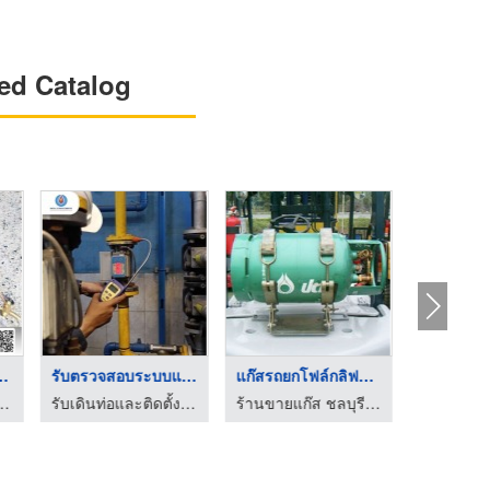
ed Catalog
ร้านซ่อมเปลี่ยนหัวเต ...
จำหน่ายหัวเตาแก๊สแรง ...
รับตรวจสอบระบบแก๊สแอ .
รับติดตั้งระบบท่อแก๊ส ไทยเจริญทรัพย์วิชั่น
รับติดตั้งวางระบบแก๊ส - เคเอชจี แอลพีจี โปรดักส์
รับเดินท่อและติดตั้งระบบแก๊ส LPG, NG, LNG - โอแก๊ส เอ็นจิเนียริ่ง