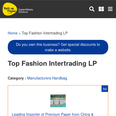
Skip
to
main
content
Home
> Top Fashion Intertrading LP
Do you own this business? Get special discounts to
make a website.
Top Fashion Intertrading LP
Category :
Manufacturers Handbag.
Ad
Leading Importer of Premium Paper from China &