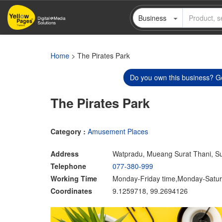
Skip
Business
to
main
content
Home
> The Pirates Park
Do you own this business? Ge
The Pirates Park
Category :
Amusement Places
Address
Watpradu, Mueang Surat Thani, S
Telephone
077-380-999
Working Time
Monday-Friday time,Monday-Satur
Coordinates
9.1259718, 99.2694126