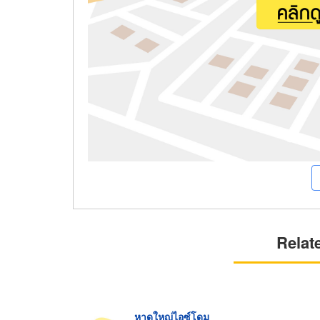
Relat
หาดใหญ่ไอซ์โดม