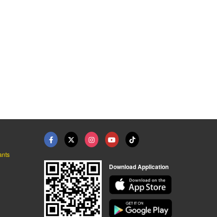
ants
Download Application