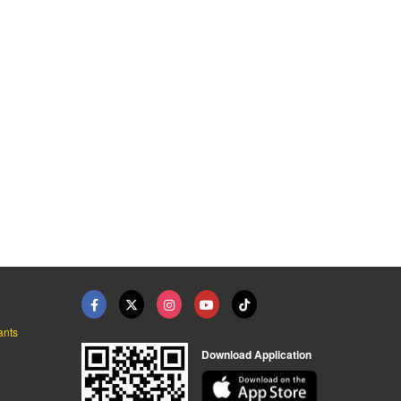
เช่ารถเฮี๊ยบ สมุทรปร ...
อุปกรณ์เฟอร์นิเจอร์
ศูนย์แต่ง อัปเกรด BM ...
เช่ารถเฮี๊ยบ สมุทรปราการ - นิวไลน์ ทรานสปอร์ต
เอ็มดี โฮม ฟิตติ้งส์ อุปกรณ์เฟอร์นิเจอร์
ศูนย์ซ่อมรถยนต์ BMW MINI - Felix Automotive
ants
Download Application