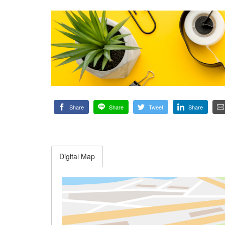
Share
Share
Tweet
Share
Digital Map