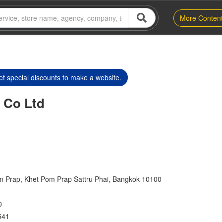
More Conten
t special discounts to make a website.
 Co Ltd
Prap, Khet Pom Prap Sattru Phai, Bangkok 10100
0
541