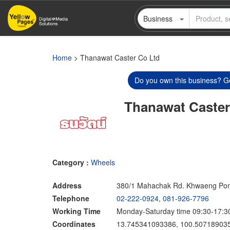
Skip
Business
to
main
content
Home
> Thanawat Caster Co Ltd
Do you own this business? Ge
Thanawat Caster
Category :
Wheels
Address
380/1 Mahachak Rd. Khwaeng Pom 
Telephone
02-222-0924
,
081-926-7796
Working Time
Monday-Saturday time 09:30-17:3
Coordinates
13.745341093386, 100.50718903