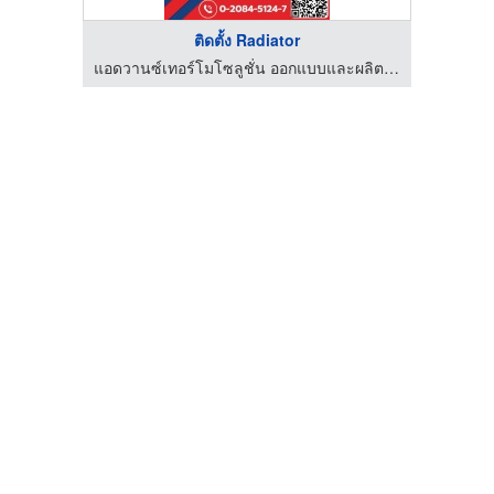
ติดตั้ง Radiator
ด
แอดวานซ์เทอร์โมโซลูชั่น ออกแบบและผลิตซิลเลอร์อุตสาหกรรม Absorption Chiller