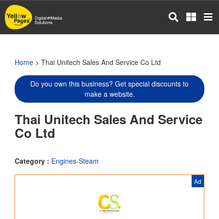
Skip
to
main
content
Home
> Thai Unitech Sales And Service Co Ltd
Do you own this business? Get special discounts to
make a website.
Thai Unitech Sales And Service
Co Ltd
Category :
Engines-Steam
Ad