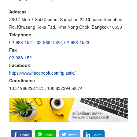
Address
26/17 Moo 7 Soi Chueam Samphan 22 Chueam Samphan
Rd. Khwaeng Koke Fad, Khet Nong Chok, Bangkok 10530
Telephone
02-988-1521
,
02-988-1522
,
02-988-1523
Fax
02-988-1521
Facebook
https://www.facebook.com/tplastic/
Coordinates
13.819662227375, 100.83739459074
Share
Share
Tweet
Share