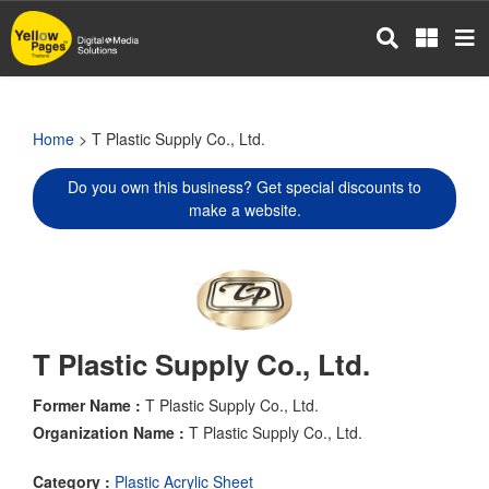
Skip
to
main
content
Home
> T Plastic Supply Co., Ltd.
Do you own this business? Get special discounts to
make a website.
T Plastic Supply Co., Ltd.
Former Name :
T Plastic Supply Co., Ltd.
Organization Name :
T Plastic Supply Co., Ltd.
Category :
Plastic Acrylic Sheet