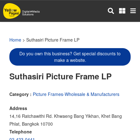
Skip
to
main
content
Home
> Suthasiri Picture Frame LP
Do you own this business? Get special discounts to
make a website.
Suthasiri Picture Frame LP
Category :
Picture Frames-Wholesale & Manufacturers
Address
14,16 Ratchawithi Rd. Khwaeng Bang Yikhan, Khet Bang
Phlat, Bangkok 10700
Telephone
02-423-0441