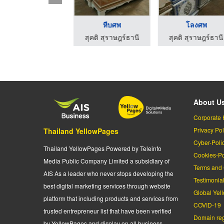
โลงเย็น
หีบศพ
โลงศพ
สุคติ สุราษฎร์ธานี
สุคติ สุราษฎร์ธานี
สุคติ สุราษฎร์ธานี
About U
Corporate 
Privacy Pol
Thailand YellowPages
Cyber-Poli
Thailand YellowPages Powered by Teleinfo
Cookies-Po
Media Public Company Limited a subsidiary of
Terms and 
AIS As a leader who never stops developing the
Testimonia
best digital marketing services through website
Global Yel
platform that including products and services from
COVID-19
trusted entrepreneur list that have been verified
Domain regi
by YellowPages and display on all business