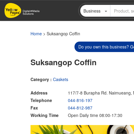
Skip
Business
to
main
content
Home
> Suksangop Coffin
Do you own this business? Ge
Suksangop Coffin
Category :
Caskets
Address
117/7-8 Burapha Rd. Naimueang,
Telephone
044-816-197
Fax
044-812-987
Working Time
Open Daily time 08:00-17:30