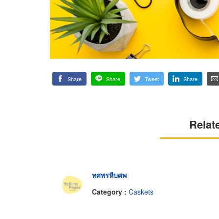
Share
Share
Tweet
Share
Relat
ทศพรหีบศพ
Category :
Caskets