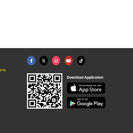
เย็น
หีบศพ
โลงศพ
ราษฎร์ธานี
สุคติ สุราษฎร์ธานี
สุคติ สุราษฎร์ธานี
ants
Download Application