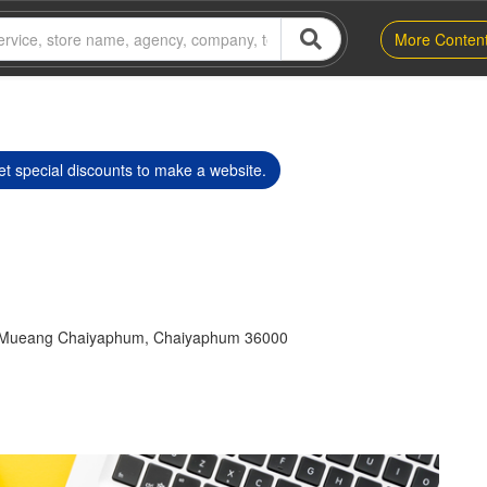
More Conten
t special discounts to make a website.
 Mueang Chaiyaphum, Chaiyaphum 36000