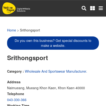
Skip
to
main
content
Home
> Srithongsport
Do you own this business? Get special discounts to
make a website.
Srithongsport
Category :
Wholesale And Sportswear Manufacturer.
Address
Naimueang, Mueang Khon Kaen, Khon Kaen 40000
Telephone
043-330-366
Working Time