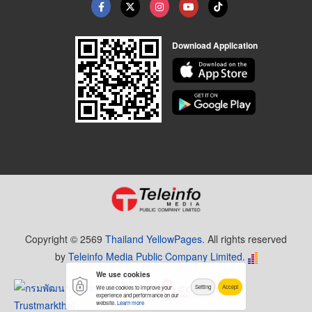
Download Application
Copyright © 2569
Thailand YellowPages.
All rights reserved
by
Teleinfo Media Public Company Limited.
We use cookies
Setting
Accept
We use cookies to improve your
experience and performance on our
website.
Learn more