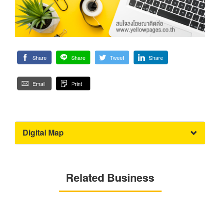
Share
Share
Tweet
Share
Email
Print
Digital Map
Related Business