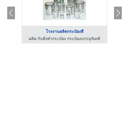
โรงงานผลิตกระป๋องสี
ภัณฑ์
ผลิต-รับสั่งทำกระป๋อง กระป๋องบรรจุภัณฑ์