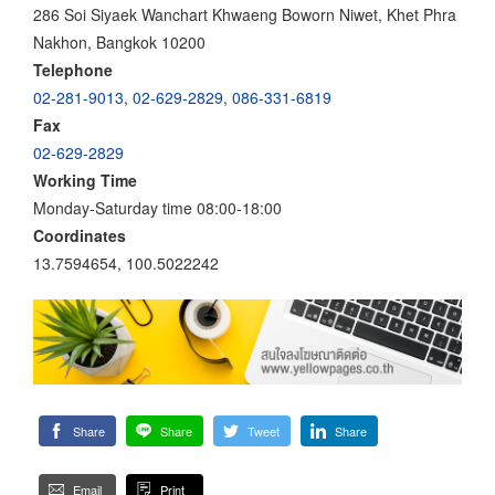
286 Soi Siyaek Wanchart Khwaeng Boworn Niwet, Khet Phra
Nakhon, Bangkok 10200
Telephone
02-281-9013
,
02-629-2829
,
086-331-6819
Fax
02-629-2829
Working Time
Monday-Saturday time 08:00-18:00
Coordinates
13.7594654, 100.5022242
Share
Share
Tweet
Share
Email
Print