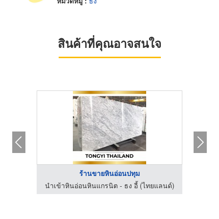
หมวดหมู่ :
ธง
สินค้าที่คุณอาจสนใจ
ร้านขายหินอ่อนปทุม
นำเข้าหินอ่อนหินแกรนิต - ธง อี้ (ไทยแลนด์)
นำเข้า