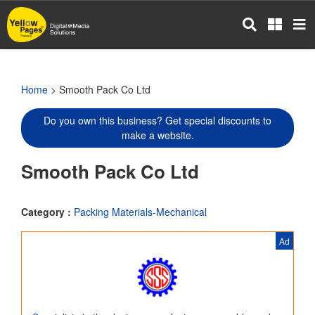
Skip
to
main
content
Home
> Smooth Pack Co Ltd
Do you own this business? Get special discounts to
make a website.
Smooth Pack Co Ltd
Category :
Packing Materials-Mechanical
Ad