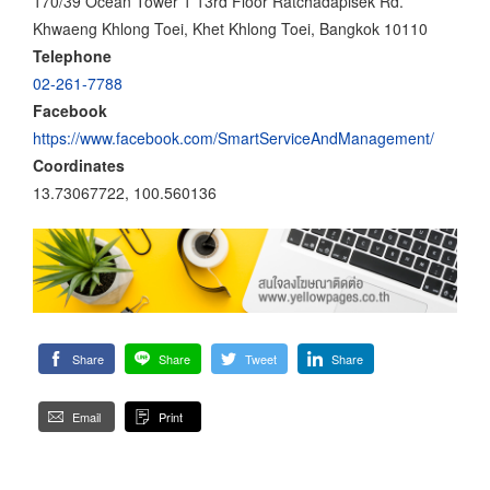
170/39 Ocean Tower 1 13rd Floor Ratchadapisek Rd.
Khwaeng Khlong Toei, Khet Khlong Toei, Bangkok 10110
Telephone
02-261-7788
Facebook
https://www.facebook.com/SmartServiceAndManagement/
Coordinates
13.73067722, 100.560136
Share
Share
Tweet
Share
Email
Print