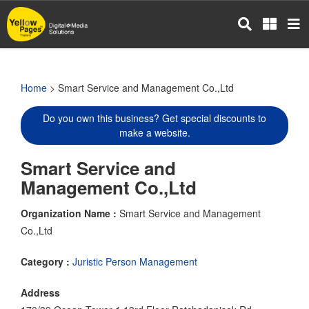
Skip
to
main
content
Home
> Smart Service and Management Co.,Ltd
Do you own this business? Get special discounts to
make a website.
Smart Service and
Management Co.,Ltd
Organization Name :
Smart Service and Management
Co.,Ltd
Category :
Juristic Person Management
Address