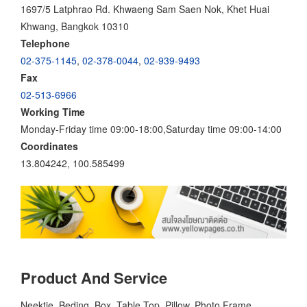
1697/5 Latphrao Rd. Khwaeng Sam Saen Nok, Khet Huai
Khwang, Bangkok 10310
Telephone
02-375-1145
,
02-378-0044
,
02-939-9493
Fax
02-513-6966
Working Time
Monday-Friday time 09:00-18:00,Saturday time 09:00-14:00
Coordinates
13.804242, 100.585499
Product And Service
Neektie, Beding, Box, Table Top, Pillow, Photo Frame,