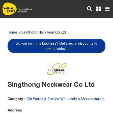
Skip
to
main
content
Home
> Singthong Neckwear Co Ltd
Do you own this business? Get special discounts to
make a website.
Singthong Neckwear Co Ltd
Category :
Gift Wares & Articles-Wholesale & Manufacturers
Address