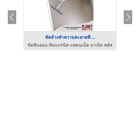
ขัดล้างทำความสะอาดพื ...
ิล พลัส
ขัดหินอ่อน-หินแกรนิต แพลนเน็ต มาเบิล พลัส
ขัดหิน