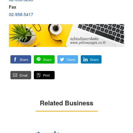
Fax
02-958-5417
Share
Share
Tweet
Share
Email
Print
Related Business