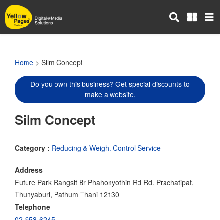
Skip
to
main
content
Home
> Silm Concept
Do you own this business? Get special discounts to
make a website.
Silm Concept
Category :
Reducing & Weight Control Service
Address
Future Park Rangsit Br Phahonyothin Rd Rd. Prachatipat,
Thunyaburi, Pathum Thani 12130
Telephone
02-958-6245