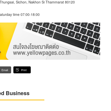
 Thungsai, Sichon, Nakhon Si Thammarat 80120
aturday time 07:00-18:00
Email
Print
ed Business