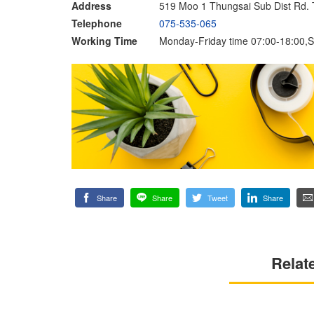
Address
519 Moo 1 Thungsai Sub Dist Rd.
Telephone
075-535-065
Working Time
Monday-Friday time 07:00-18:00,S
Share
Share
Tweet
Share
Relat