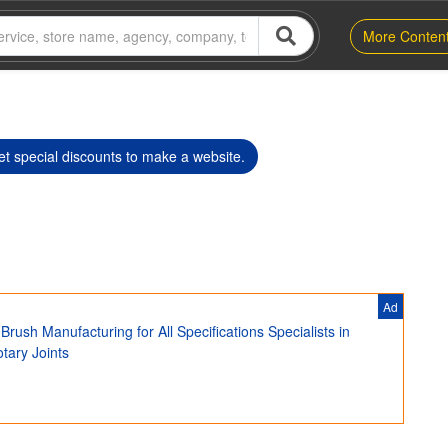
More Conten
t special discounts to make a website.
Ad
rush Manufacturing for All Specifications Specialists in
tary Joints