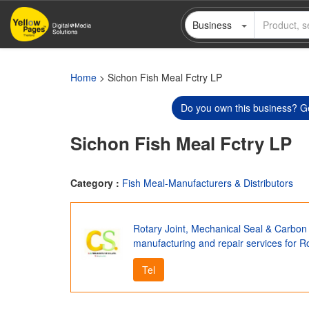
Skip
Business
to
main
content
Home
> Sichon Fish Meal Fctry LP
Do you own this business? Ge
Sichon Fish Meal Fctry LP
Category :
Fish Meal-Manufacturers & Distributors
Rotary Joint, Mechanical Seal & Carbon B
manufacturing and repair services for Ro
Tel