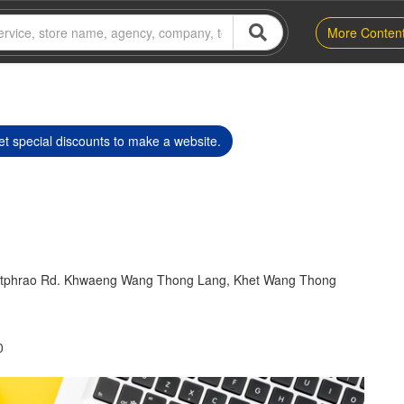
More Conten
t special discounts to make a website.
Latphrao Rd. Khwaeng Wang Thong Lang, Khet Wang Thong
0