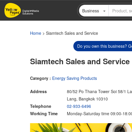
Skip
Business
to
main
content
Home
> Siamtech Sales and Service
Do you own this business? Ge
Siamtech Sales and Service
Category :
Energy Saving Products
Address
80/52 Po Thana Tower Soi 58/1 
Lang, Bangkok 10310
Telephone
02-933-6496
Working Time
Monday-Saturday time 09:00-18:0