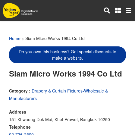
Skip
to
main
content
Home
> Siam Micro Works 1994 Co Ltd
Do you own this business? Get special discounts to
make a website.
Siam Micro Works 1994 Co Ltd
Category :
Drapery & Curtain Fixtures-Wholesale &
Manufacturers
Address
151 Khwaeng Dok Mai, Khet Prawet, Bangkok 10250
Telephone
02-726-2500