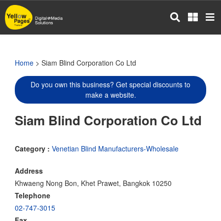
Skip
to
main
content
Home
> Siam Blind Corporation Co Ltd
Do you own this business? Get special discounts to
make a website.
Siam Blind Corporation Co Ltd
Category :
Venetian Blind Manufacturers-Wholesale
Address
Khwaeng Nong Bon, Khet Prawet, Bangkok 10250
Telephone
02-747-3015
Fax