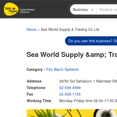
Skip
Business
to
main
content
Home
> Sea World Supply & Trading Co Ltd
Do you own this business? Ge
Sea World Supply &amp; Tr
Category :
Fire Alarm Systems
Address
29/50 Soi Sahakorn 1 Nakniwat Rd
Telephone
02-539-4599
Fax
02-539-1155
Working Time
Monday-Friday time 08:30-17:30,S