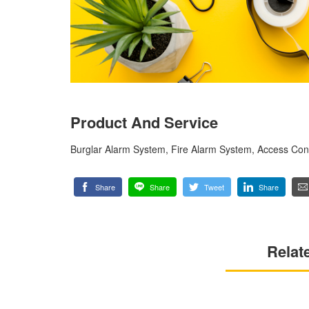
Product And Service
Burglar Alarm System, Fire Alarm System, Access Co
Share
Share
Tweet
Share
Relat