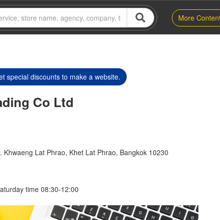
More Conten
t special discounts to make a website.
ading Co Ltd
. Khwaeng Lat Phrao, Khet Lat Phrao, Bangkok 10230
aturday time 08:30-12:00