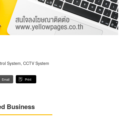
ntrol System, CCTV System
Email
Print
ed Business