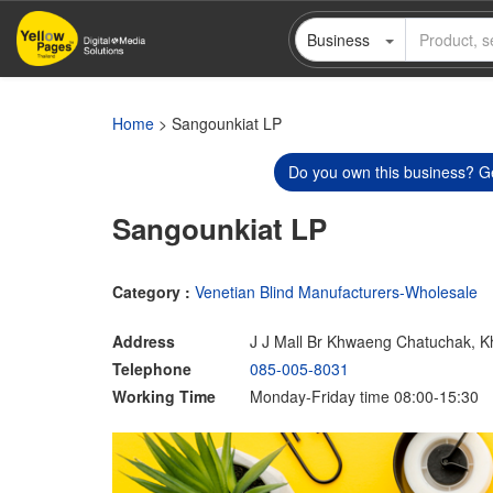
Skip
Business
to
main
content
Home
> Sangounkiat LP
Do you own this business? Ge
Sangounkiat LP
Category :
Venetian Blind Manufacturers-Wholesale
Address
J J Mall Br Khwaeng Chatuchak, 
Telephone
085-005-8031
Working Time
Monday-Friday time 08:00-15:30