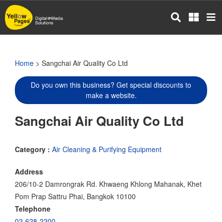
Skip
to
main
content
Home
> Sangchai Air Quality Co Ltd
Do you own this business? Get special discounts to
make a website.
Sangchai Air Quality Co Ltd
Category :
Air Cleaning & Purifying Equipment
Address
206/10-2 Damrongrak Rd. Khwaeng Khlong Mahanak, Khet
Pom Prap Sattru Phai, Bangkok 10100
Telephone
02-628-2200