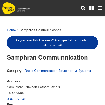
Skip
to
main
content
Home
> Samphran Communnication
Do you own this business? Get special discounts to
make a website.
Samphran Communnication
Category :
Radio Communication Equipment & Systems
Address
Sam Phran, Nakhon Pathom 73110
Telephone
034-327-346
Fax