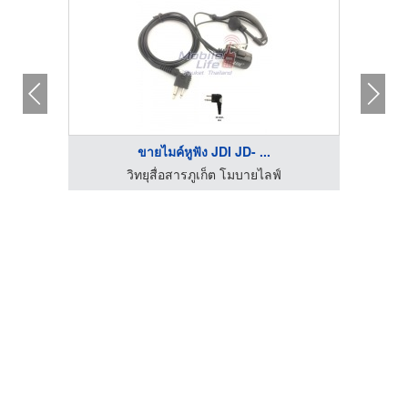
ขายไมค์หูฟัง JDI JD- ...
วิทยุสื่อสารภูเก็ต โมบายไลฟ์