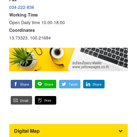
034-222-836
Working Time
Open Daily time 10.00-18.00
Coordinates
13.73323, 100.21684
Share
Share
Tweet
Share
Email
Print
Digital Map