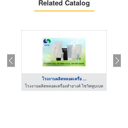
Related Catalog
โรงงานผลิตหลอดเครื่อ ...
หัวสเปรย์ หัวปั๊ม บรรจุภัณฑ์เครื่องสำอาง เคมีภัณฑ์ เดี้ยนซ์ มาร์เก็ตติ้ง
โรงงานผลิตหลอดเครื่องสำอางค์ ไซวิคทูบเบค
โรงงาน