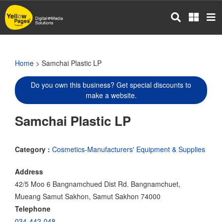
Skip
to
main
content
Home
> Samchai Plastic LP
Do you own this business? Get special discounts to
make a website.
Samchai Plastic LP
Category :
Cosmetics-Manufacturers' Equipment & Supplies
Address
42/5 Moo 6 Bangnamchued Dist Rd. Bangnamchuet,
Mueang Samut Sakhon, Samut Sakhon 74000
Telephone
034-442-048