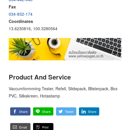
Fax
034-832-174
Coordinates
13.6230816, 100.3280564
Product And Service
Vaccumformming Tester, Refell, Slidepack, Blisterpack, Box
PVC, Silkskreen, Hotastamp
Share
Share
Tweet
Share
Email
Print