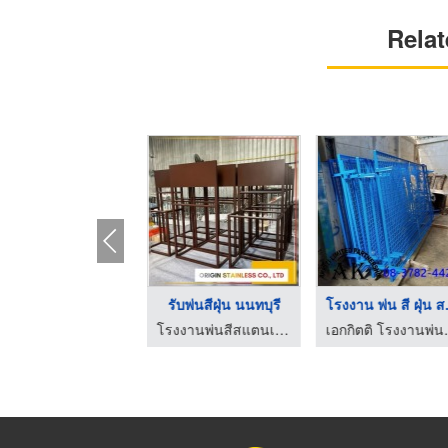
Relat
ับพ่นสีพาวเดอร์โค้ท
รับพ่นสีฝุ่น นนทบุรี
โรงงา
โรงงานพ่นสีสแตนเลส
โรงงานพ่นสีสแตนเลส
เอกกิตติ 