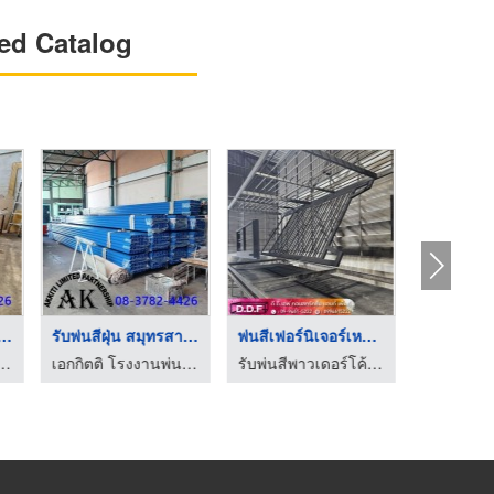
ed Catalog
น พ่น สี ฝุ่น ส ...
รับพ่นสีฝุ่น สมุทรสา ...
พ่นสีเฟอร์นิเจอร์เหล ...
สีฝุ่น P
โรงงานพ่นสี สมุทรสาคร
เอกกิตติ โรงงานพ่นสี สมุทรสาคร
รับพ่นสีพาวเดอร์โค้ท - ดี.ดี.เอฟ คอนสตรัคชั่น แอนด์ เพ้นท์