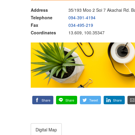
Address
35/193 Moo 2 Soi 7 Akachai Rd.
Telephone
094-391-4194
Fax
034-495-219
Coordinates
13.609, 100.35347
Share
Share
Tweet
Share
Digital Map