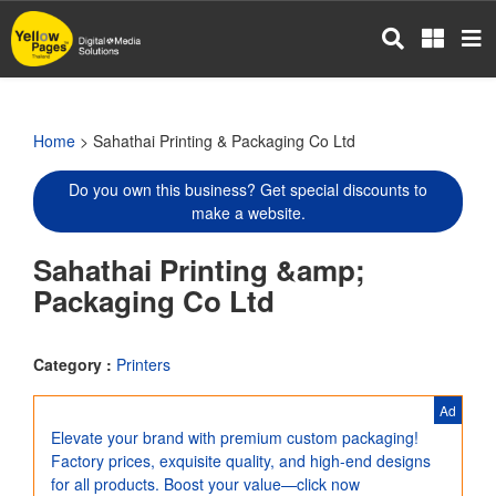
Skip
to
main
content
Home
> Sahathai Printing & Packaging Co Ltd
Do you own this business? Get special discounts to
make a website.
Sahathai Printing &amp;
Packaging Co Ltd
Category :
Printers
Ad
Elevate your brand with premium custom packaging!
Factory prices, exquisite quality, and high-end designs
for all products. Boost your value—click now