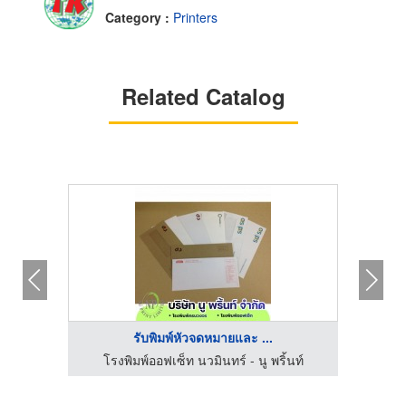
Category :
Printers
Related Catalog
รับพิมพ์หัวจดหมายและ ...
นท์
โรงพิมพ์ออฟเซ็ท นวมินทร์ - นู พริ้นท์
โร