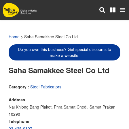
Skip
to
main
content
Home
> Saha Samakkee Steel Co Ltd
Do you own this business? Get special discounts to
make a website.
Saha Samakkee Steel Co Ltd
Category :
Steel Fabricators
Address
Nai Khlong Bang Plakot, Phra Samut Chedi, Samut Prakan
10290
Telephone
02-425-0307