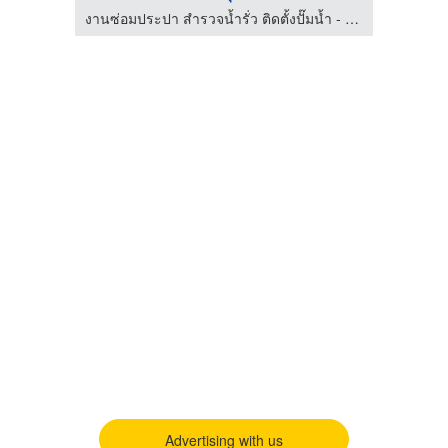
งานซ่อมประปา สำรวจน้ำรั่ว ติดตั้งปั๊มน้ำ - พีเอ็น วอเตอร์ ซัพพลาย เซอร์วิส
Advertising with us