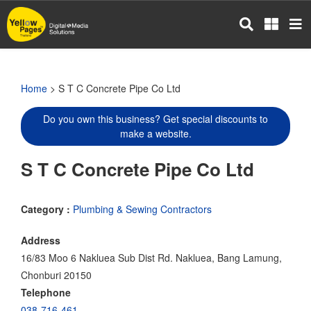
Skip
to
main
content
Home
> S T C Concrete Pipe Co Ltd
Do you own this business? Get special discounts to
make a website.
S T C Concrete Pipe Co Ltd
Category :
Plumbing & Sewing Contractors
Address
16/83 Moo 6 Nakluea Sub Dist Rd. Nakluea, Bang Lamung,
Chonburi 20150
Telephone
038-716-461