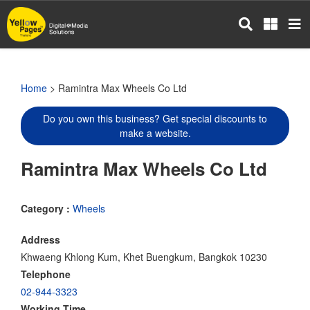
Skip
to
main
content
Home
> Ramintra Max Wheels Co Ltd
Do you own this business? Get special discounts to
make a website.
Ramintra Max Wheels Co Ltd
Category :
Wheels
Address
Khwaeng Khlong Kum, Khet Buengkum, Bangkok 10230
Telephone
02-944-3323
Working Time