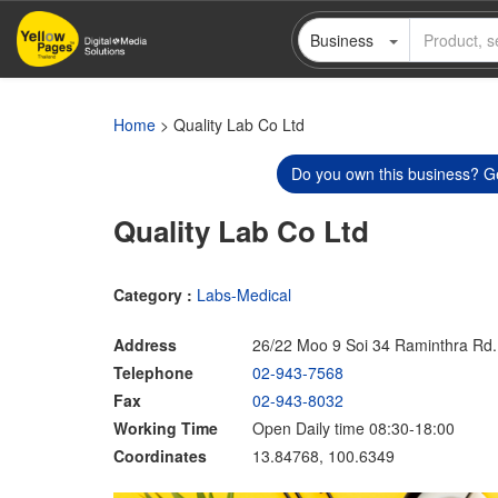
Skip
Business
to
main
content
Home
> Quality Lab Co Ltd
Do you own this business? Ge
Quality Lab Co Ltd
Category :
Labs-Medical
Address
26/22 Moo 9 Soi 34 Raminthra Rd
Telephone
02-943-7568
Fax
02-943-8032
Working Time
Open Daily time 08:30-18:00
Coordinates
13.84768, 100.6349