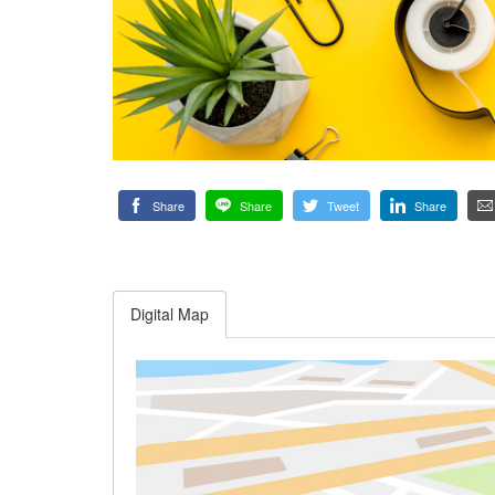
Share
Share
Tweet
Share
Digital Map