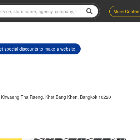
More Conten
t special discounts to make a website.
. Khwaeng Tha Raeng, Khet Bang Khen, Bangkok 10220