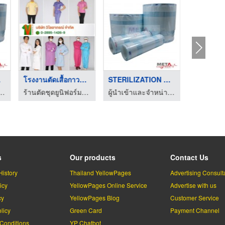
...
โรงงานตัดเสื้อกาวน์ ...
STERILIZATION GUSSET ...
ายอุปกรณ์ทางการแพทย์ - เมทต้า อีควิปเมนท์
ร้านตัดชุดยูนิฟอร์ม โรงงานผลิตชุดยูนิฟอร์ม
ผู้นำเข้าและจำหน่ายอุปกรณ์ทางการแพทย์ - เมทต้า อีควิปเมนท์
s
Our products
Contact Us
History
Thailand YellowPages
Advertising Consult
icy
YellowPages Online Service
Advertise with us
cy
YellowPages Blog
Customer Service
licy
Green Card
Payment Channel
Conditions
YP Chatbot