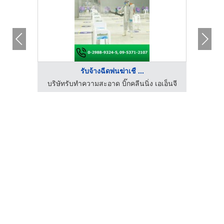
รับจ้างฉีดพ่นฆ่าเชื ...
บริษัทรับทำความสะอาด บิ๊กคลีนนิ่ง เอเอ็นจี