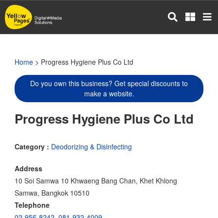
Skip
to
main
content
Home
> Progress Hygiene Plus Co Ltd
Do you own this business? Get special discounts to
make a website.
Progress Hygiene Plus Co Ltd
Category :
Deodorizing & Disinfecting
Address
10 Soi Samwa 10 Khwaeng Bang Chan, Khet Khlong
Samwa, Bangkok 10510
Telephone
02-956-8242
,
081-932-4009