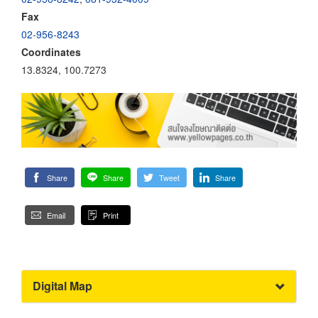
Fax
02-956-8243
Coordinates
13.8324, 100.7273
Share
Share
Tweet
Share
Email
Print
Digital Map