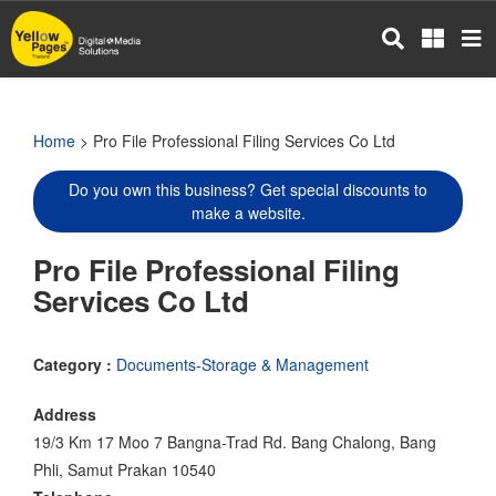
Skip
to
main
content
Home
> Pro File Professional Filing Services Co Ltd
Do you own this business? Get special discounts to
make a website.
Pro File Professional Filing
Services Co Ltd
Category :
Documents-Storage & Management
Address
19/3 Km 17 Moo 7 Bangna-Trad Rd. Bang Chalong, Bang
Phli, Samut Prakan 10540