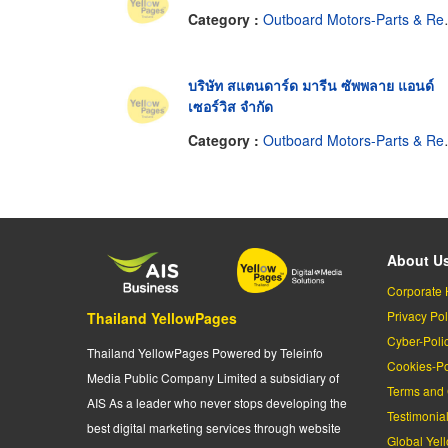
Category :
Outboard Motors-Parts & Repairs
บริษัท สแตนดาร์ด มารีน ซัพพลาย แอนด์
เซอร์วิส จำกัด
Category :
Outboard Motors-Parts & Repairs
About U
Corporate 
Privacy Pol
Thailand YellowPages
Cyber-Poli
Thailand YellowPages Powered by Teleinfo
Cookies-Po
Media Public Company Limited a subsidiary of
Terms and 
AIS As a leader who never stops developing the
Testimonia
best digital marketing services through website
Global Yel