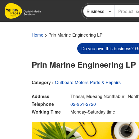
Skip
Business
to
main
content
Home
> Prin Marine Engineering LP
Do you own this business? Ge
Prin Marine Engineering LP
Category :
Outboard Motors-Parts & Repairs
Address
Thasai, Mueang Nonthaburi, Nont
Telephone
02-951-2720
Working Time
Monday-Saturday time