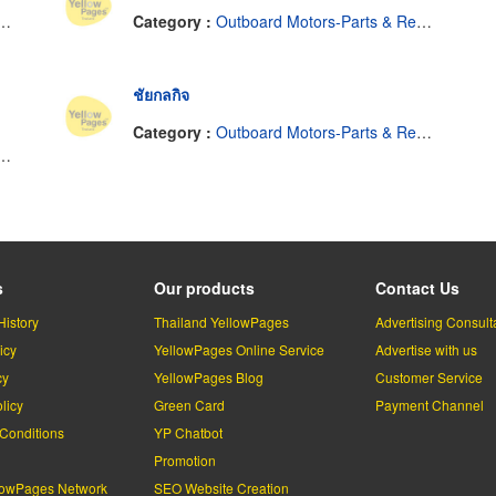
Category :
Outboard Motors-Parts & Repairs
ชัยกลกิจ
Category :
Outboard Motors-Parts & Repairs
s
Our products
Contact Us
History
Thailand YellowPages
Advertising Consult
icy
YellowPages Online Service
Advertise with us
cy
YellowPages Blog
Customer Service
licy
Green Card
Payment Channel
Conditions
YP Chatbot
l
Promotion
lowPages Network
SEO Website Creation