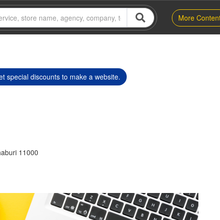
More Conten
t special discounts to make a website.
haburi 11000