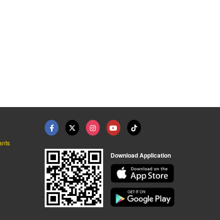
ants
Download Application