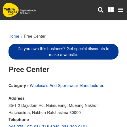
Skip
to
main
content
Home
> Pree Center
Do you own this business? Get special discounts to
make a website.
Pree Center
Category :
Wholesale And Sportswear Manufacturer.
Address
35/1-2 Dajudom Rd. Naimueang, Mueang Nakhon
Ratchasima, Nakhon Ratchasima 30000
Telephone
044-275-107
,
081-718-6240
,
081-390-0161