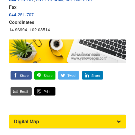
Fax
044-251-707
Coordinates
14.96994, 102.08514
Share
Share
Tweet
Share
Email
Print
Digital Map