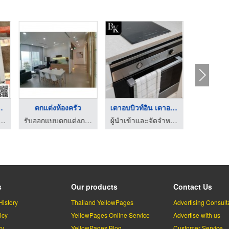
ครัวสแ ...
ตกแต่งห้องครัว
เตาอบบิวท์อิน เตาอบแ ...
้วน เหล็ก ลาดกระบัง - ซี.แอล.เมทัล
รับออกแบบตกแต่งภายใน-เจสซ์ อาร์คิเทค
ผู้นำเข้าและจัดจำหน่ายเครื่องใช้ไฟฟ้าภายในครัว
s
Our products
Contact Us
History
Thailand YellowPages
Advertising Consult
icy
YellowPages Online Service
Advertise with us
cy
YellowPages Blog
Customer Service