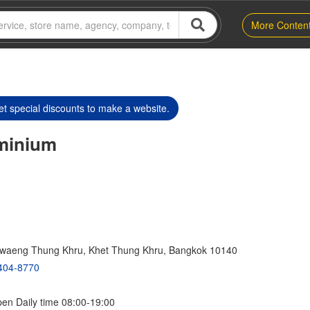
More Conten
t special discounts to make a website.
minium
Khwaeng Thung Khru, Khet Thung Khru, Bangkok 10140
404-8770
pen Daily time 08:00-19:00