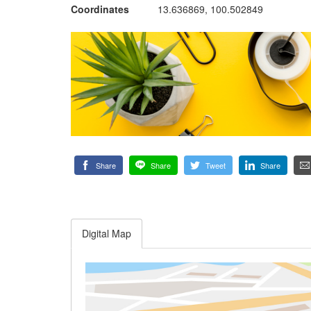
Coordinates
13.636869, 100.502849
Share
Share
Tweet
Share
Digital Map