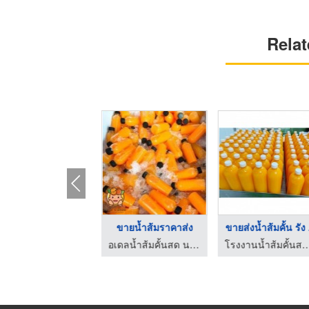
Relat
รับผลิตน้ำส้มOEM
ขายน้ำส้มราคาส่ง
ขายส่งน้ำส้มคั้น รัง .
โรงงานน้ำส้มคั้น - พรีเมี่ยมลิสต์
อเดลน้ำส้มคั้นสด นนทบุรี
โรงงานน้ำส้มคั้นสด ปทุมธานี น้ำ