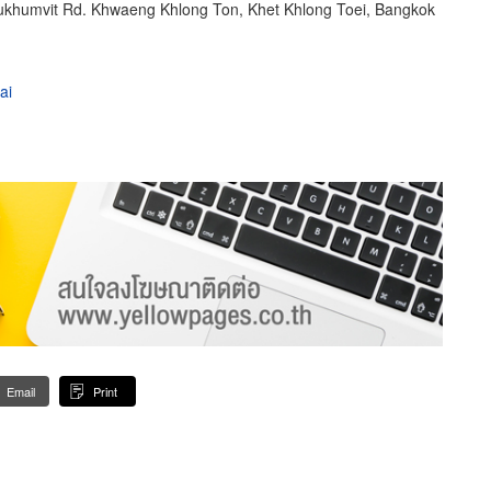
sukhumvit Rd. Khwaeng Khlong Ton, Khet Khlong Toei, Bangkok
ai
Email
Print