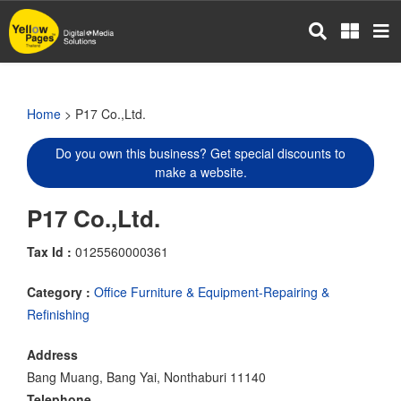
Skip
to
main
content
Home
> P17 Co.,Ltd.
Do you own this business? Get special discounts to
make a website.
P17 Co.,Ltd.
Tax Id :
0125560000361
Category :
Office Furniture & Equipment-Repairing &
Refinishing
Address
Bang Muang, Bang Yai, Nonthaburi 11140
Telephone