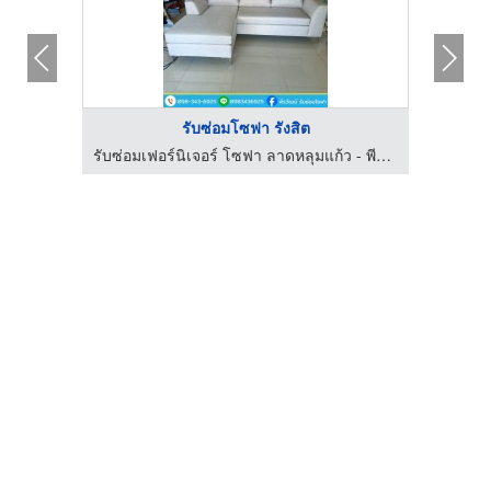
รับซ่อมโซฟา รังสิต
คิเทค
รับซ่อมเฟอร์นิเจอร์ โซฟา ลาดหลุมแก้ว - พีรวัฒน์
โร