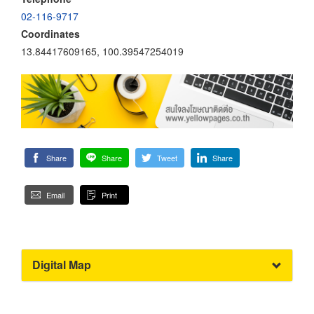
02-116-9717
Coordinates
13.84417609165, 100.39547254019
Share
Share
Tweet
Share
Email
Print
Digital Map