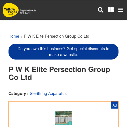
Skip
to
main
content
Home
> P W K Elite Persection Group Co Ltd
Do you own this business? Get special discounts to
make a website.
P W K Elite Persection Group
Co Ltd
Category :
Sterilizing Apparatus
Ad