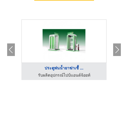
ประตูพ่นน้ำยาฆ่าเชื้ ...
บริษัท 
าถูก
รับผลิตอุปกรณ์ไปป์แอนด์จ้อยท์