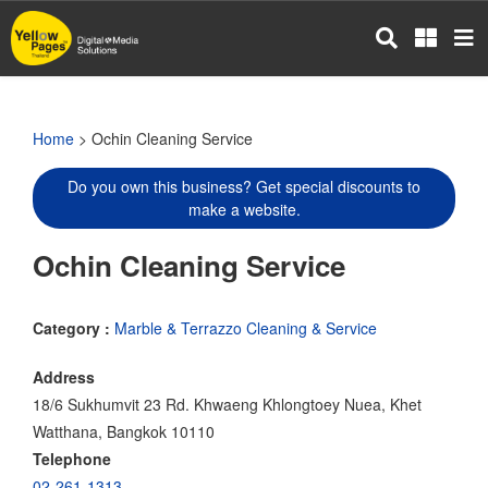
Skip
to
main
content
Home
> Ochin Cleaning Service
Do you own this business? Get special discounts to
make a website.
Ochin Cleaning Service
Category :
Marble & Terrazzo Cleaning & Service
Address
18/6 Sukhumvit 23 Rd. Khwaeng Khlongtoey Nuea, Khet
Watthana, Bangkok 10110
Telephone
02-261-1313