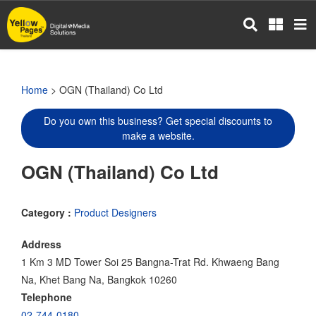
Skip
to
main
content
Home
> OGN (Thailand) Co Ltd
Do you own this business? Get special discounts to
make a website.
OGN (Thailand) Co Ltd
Category :
Product Designers
Address
1 Km 3 MD Tower Soi 25 Bangna-Trat Rd. Khwaeng Bang
Na, Khet Bang Na, Bangkok 10260
Telephone
02-744-0180