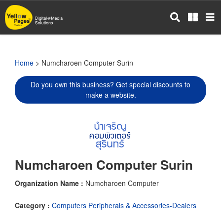
Skip
to
main
content
Home
> Numcharoen Computer Surin
Do you own this business? Get special discounts to
make a website.
Numcharoen Computer Surin
Organization Name :
Numcharoen Computer
Category :
Computers Peripherals & Accessories-Dealers