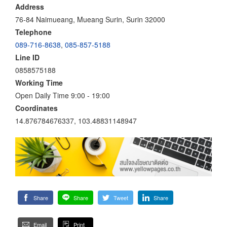
Address
76-84 Naimueang, Mueang Surin, Surin 32000
Telephone
089-716-8638
,
085-857-5188
Line ID
0858575188
Working Time
Open Daily Time 9:00 - 19:00
Coordinates
14.876784676337, 103.48831148947
Share
Share
Tweet
Share
Email
Print